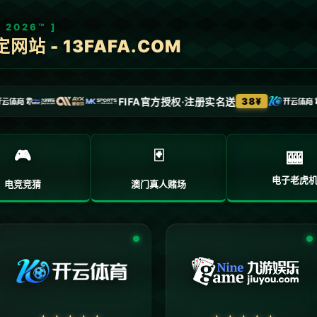
chkj.com
网站首页
，德布劳内、格拉利什等7名球员被要求夏天
2026-08-06