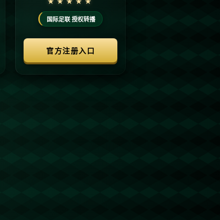
邮箱：admin@echkj.com
地址：青海省黄南藏族自治州河南蒙古族自
治县多松乡
热点新闻
4月1日NBA常规赛推
荐：火箭VS湖人.
2026-08-06
揭秘：马克·库班在出售
独行侠队后真正的角色.
2026-08-06
重建行动，
将深入分
CBA：喜迎连胜 江苏肯
帝亚男篮99-93浙江稠州
重建计划？
金租男篮.