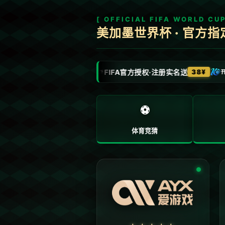
客服热线：0871-9882116
Email:
admin@e
新闻中心
👀天空体育：曼城今夏将迎来重建
**曼城即将迎来重建大潮：离队名单上的七名关键球员**