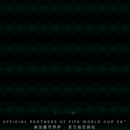
们
快捷链接
网站首页
：青海省黄南藏族自治州河南蒙古
治县多松乡
公司简介
0871-9882116
产品中心
13998143439
新闻动态
13998143439
联系我们
：
admin@echkj.com
ttps://echkj.com/