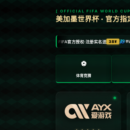
客服热线：0871-9882116
Email:
admin@e
新闻中心
意甲-劳塔罗世界
**意甲焦点战：劳塔罗世界波与图拉姆优秀表现助力国米3-