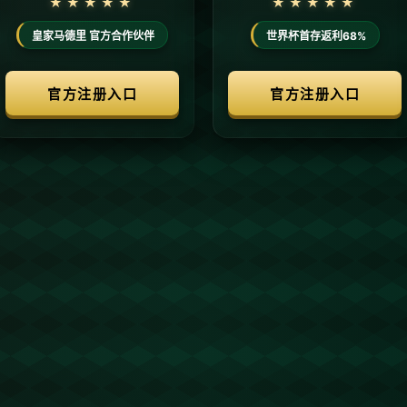
*3-1击败恩波利**，取得了一场关键胜利。这场比赛不仅巩固了国米在
*队长劳塔罗的世界波**和前锋**图拉姆的精彩破门**，两人的表现令
时刻。来自劳塔罗的一记*惊艳世界波*直接洞穿了恩波利的大门。这粒进