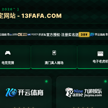
chkj.com
网站首页
波图拉姆破门 国米3-1恩波利.
2026-08-06
1力克恩波利**