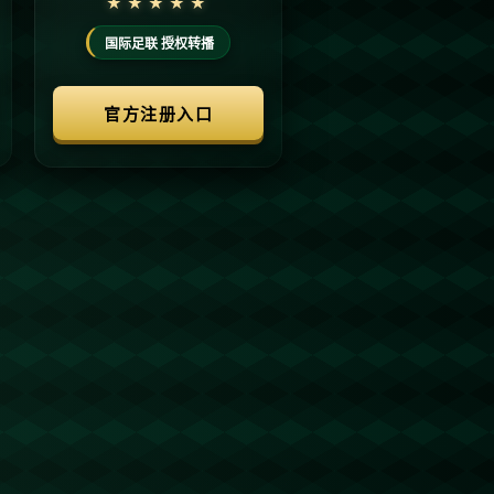
邮箱：admin@echkj.com
地址：青海省黄南藏族自治州河南蒙古族自
治县多松乡
热点新闻
4月1日NBA常规赛推
荐：火箭VS湖人.
2026-08-06
揭秘：马克·库班在出售
独行侠队后真正的角色.
2026-08-06
联赛中的
人印象深
CBA：喜迎连胜 江苏肯
帝亚男篮99-93浙江稠州
球完全展示
金租男篮.