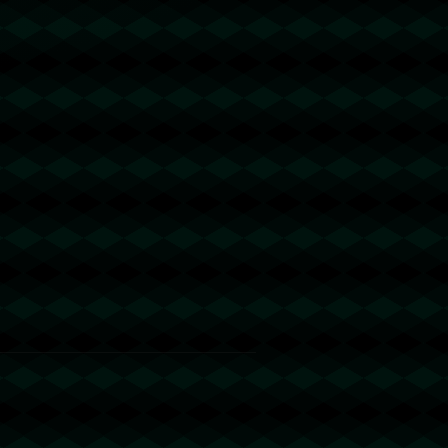
扫描二维码