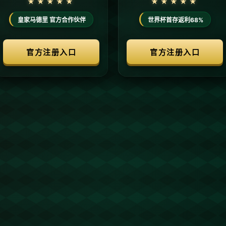
置上的关键武器。作为一名右后卫，他不仅具备了出色的防守能力，还有极
员少之又少，而他在助攻端的爆发更是成为了利物浦长期保持强势竞争力
对场上局势的敏锐观察力与传球精准度：**一次长传制导，另一次则是
会，也诠释了他作为现代边后卫的典范形象。
攻方面能够跻身“50+俱乐部”的后卫却寥寥无几。除了阿诺德，目前仅有
斯·埃弗拉（Patrice Evra）实现了这一壮举。
底有多高。而阿诺德在年仅24岁就完成这一成就，更是令人称赞。他的
识都无疑处于顶尖水准。
pp）的战术体系。尤其是在“重金属足球”的打法下，阿诺德被赋予了更多进攻
全场送出精准长传，也能在禁区附近创造角球机会**。
攻，这不仅帮助利物浦拿下久违的英超冠军，更让他成为当时英超赛场上讨论最
“防守工兵”，而是球队进攻中重要的一环。这种战术理念，为阿诺德提