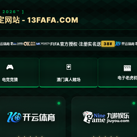
chkj.com
网站首页
超歷史僅3名後衛獲50次助攻的成就！.
2026-08-07
就！**
助攻榜上留下自己的足迹已经不易，更别说以“后卫”的身份创造记录了
借自己的出色表现，再次证明了他是当今足坛上最具威胁的边后卫之一。**面对布莱
达成50次助攻里程碑的后卫之一**。这一壮举让他与传奇后卫并列，并