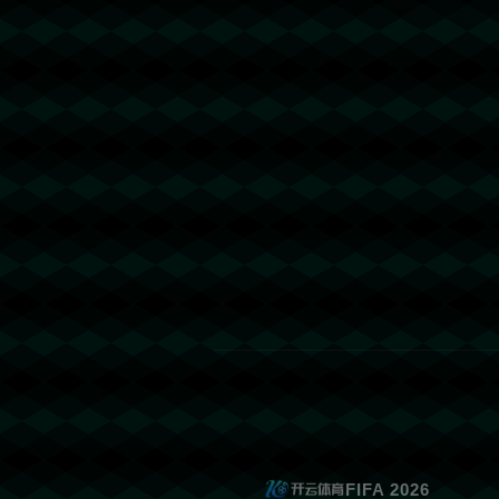
关于我们
联系我
地址
这是一个聚合多项体育内容的信息平台，涵
族自
盖羽毛球、排球、足球等项目。通过球队资
讯、完整赛程信息、专家解读、多端同步观
电话：
看，用户可以随时了解赛事进展及关键数
手机：
据。系统根据兴趣自动推荐相关赛事内容，
让观赛体验更加流畅自然。
传真：
邮箱
网址：h