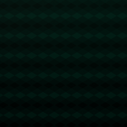
他与另一侧左后卫安迪·罗伯逊（Andrew Robertson）的双人组合
其他球队中并不多见。
诺德曾通过一次“快发角球”的机智助攻帮助奥里吉得分，而罗伯逊则在另一
及阿诺德的助攻成就，很多球迷都会联想到那场经典之战，而这也体现了
历史的巅峰，也为现代足球中后卫的定位带来了更深层次的思考。从精准
成就既是个人天赋的体现，也是团队合作的结晶。正因如此，阿诺德的里
迹。