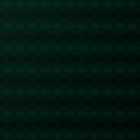
4月1日NBA常规赛推
荐：火箭VS湖人.
2026-08-06