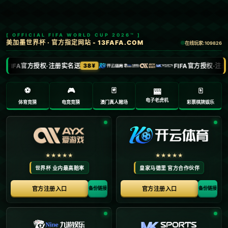
新闻中心
当前位置：
首页
>
新闻中心
詹姆斯0.1秒极限补篮绝杀！湖人结束三连败，重返
西部第四.
2026-08-08
**前言：**
在篮球场上，总有那么一些时刻让人永生难忘。而近日，洛杉矶湖
人队的超级球星——勒布朗·詹姆斯，又一次用他的神奇表现，让球
迷们见识到了篮球的魅力。在0.1秒的极限时间内，詹姆斯实现了不
可思议的补篮绝杀，帮助湖人结束了尴尬的三连败，并攀升至西部