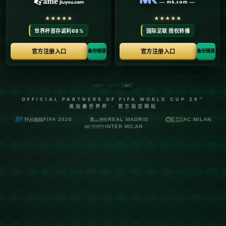
第四的位置。这一刻，不仅仅是一场胜利，更是对詹姆斯能力和斗
志的真实写照。
**詹姆斯的关键表现**
作为湖人队的核心球员，**勒布朗·詹姆斯（LeBron James）**的表
现一直备受关注。在这场对阵的关键比赛中，湖人队和对手战至最
后时刻，比分僵持不下。而就在终场前0.1秒时，詹姆斯凭借敏锐的
场上嗅觉和出色的弹跳能力，完成了一个令人瞠目结舌的补篮，为
球队锁定了胜局。
**比赛的背后**
这场胜利对于湖人来说意义非凡。在经历了三连败后，球队士气受
挫，战绩下滑。然而，詹姆斯的挺身而出，不仅仅为湖人终结了连
败，更是大幅提升了全队的信心。这一战役不仅彰显了詹姆斯的个
人能力，也显示了他作为球队灵魂的领导力。