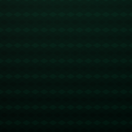
**案例分析：詹姆斯与团队协作的力量**
在篮球比赛中，个人能力固然重要，但**团队协作**同样不可或
缺。詹姆斯的绝杀得益于他与队友的默契配合。在最后几秒的战术
安排中，所有球员都各司其职，创造了良好的投篮机会。这种**团
队协作和信任**是湖人得以重返胜利轨道的关键。
**湖人的未来展望**
结束连败后，湖人队凭借这场胜利成功重返**西部第四**。但要保
持这样的排名甚至更进一步，球队仍需在接下来的比赛中面对诸多
挑战。詹姆斯作为球队的中流砥柱，需要继续发挥其影响力，带领
湖人在后续比赛中保持稳定的表现。同时，全队仍需在攻防两端寻
找进一步的化学反应，以应对接下来的激烈竞争。
**绝杀时刻的启示**
詹姆斯的**0.1秒绝杀**不仅是一场比赛的胜利，它给予球队与球迷
更深层次的启发：在竞技体育中，坚持与拼搏永不言弃的精神，往
往能在关键时刻创造奇迹。秒速间的决策与把握不仅依赖于天赋，