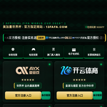
新闻中心
当前位置：
首页
>
新闻中心
国安VS成都蓉城：外援双中卫坐镇，张稀哲回归领
衔，塞鸟替补.
2026-08-09
**国安VS成都蓉城：外援双中卫坐镇，张稀哲回归领衔，塞鸟替补
**
随着2023赛季中超联赛的逐渐深入，北京国安与成都蓉城两支强队
的对决备受关注。本场比赛不仅关乎联赛排名，更成为检验两队阵
容调整和技战术的关键时刻。**外援双中卫坐镇防线、张稀哲状态