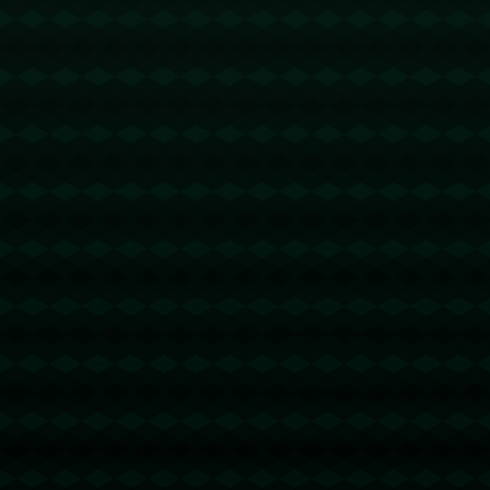
2. **技术取代体能的过渡**：与卡洛斯、C罗等球员相似，莫德里
奇逐渐摆脱了对高速突破的依赖，将更多精力转向传控与分球。他
的传球成功率在欧冠中可达90%，用数据证明了“经验的价值”。
3. **心理因素**：多年的场上经验令莫德里奇在面对逆境时更加淡
定，从克罗地亚国家队连续大赛战胜强敌，到带领皇马逆转豪门对
手，他的“大心脏”成为顶级水准的坚实支柱。