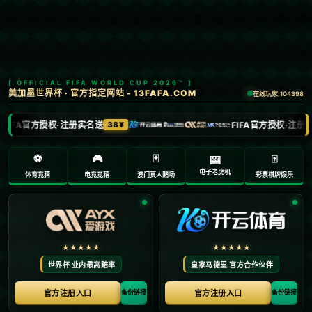
新闻中心
当前位置：
首页
>
新闻中心
恭喜皇马！罗马诺：39岁莫德里奇应该真会续约1年
加盟13.
2026-08-09
**恭喜皇马！“魔笛”莫德里奇将续约一年，传奇故事仍在继续**
在世界足坛这个变幻莫测的舞台上，有些球员会随着年龄的增长逐
步淡出，而有些人却能以优雅的姿态续写属于自己的传奇。37岁的
莫德里奇便是其中之一。近日，知名转会专家罗马诺透露，现效力
于皇家马德里的克罗地亚中场核心莫德里奇大概率将续约至2024