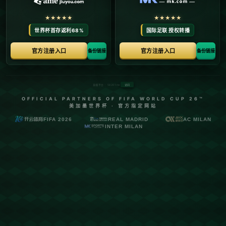
只有库里一人独挑大梁。**德雷蒙德·格林**作为球队的核心，继续
发挥着他的深远影响。然而，勇士替补阵容的下滑问题也开始显
露，亟需引起注意。
**库里超神一战**——对于斯蒂芬·库里来说，超神表现已经不再是
稀罕事。从长距离三分到关键时刻的绝杀，无不体现他的能力。然
而，篮球是一项团队运动，仅靠库里一人无法赢得比赛。幸运的
是，德雷蒙德·格林始终是球队的重要支柱。他不仅在防守端展现了
出色的统治力，而且在进攻组织方面也为库里创造了许多良机。
**追梦格林的中流砥柱作用**——作为勇士队的**战术核**心，追
梦格林的作用难以替代。他在场上总是充满活力，通过精准的传球
和坚韧的防守为球队增添力量。在库里超神之时，格林的稳定表现
帮助球队保持了攻防平衡。许多比赛中，他都扮演着战术指挥官的
角色，为队友输送能量，确保球队在场上保持优势。