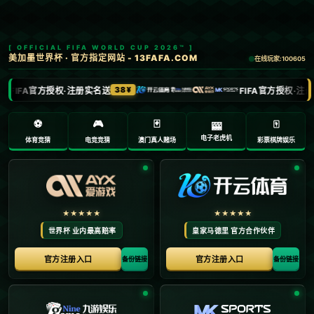
新闻中心
当前位置：
首页
>
新闻中心
库里超神一战不孤单，追梦仍是中流砥柱，但勇士
两替补下滑明显.
2026-08-07
**库里超神一战不孤单，追梦仍是中流砥柱，但勇士两替补下滑明
显**
在NBA的舞台上，**斯蒂芬·库里**一直以其超凡的投篮技巧和敏锐
的篮球智商吸引着无数粉丝的目光。最近的一场比赛，再次让他的
才能得到了充分展示。但是，在这样辉煌的战绩背后，勇士队并非