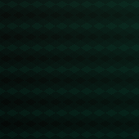
巴西隊的未來是靠進攻贏得榮耀的話，那麼內馬爾無疑是