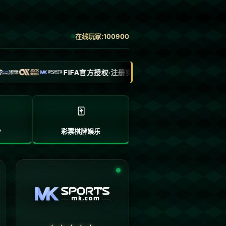
关于我们
产品服务
新闻资讯
联系方式
当前位置：
首页
>
新闻中心
站内搜索
這支足壇傳
联系信息
一人獨造三
电话：0871-9882116
传真：0871-9882116